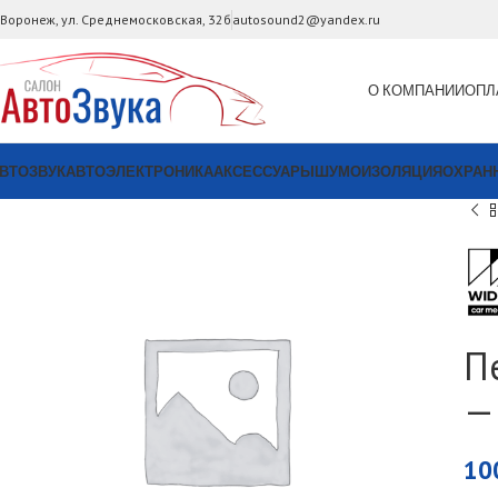
. Воронеж, ул. Среднемосковская, 32б
autosound2@yandex.ru
О КОМПАНИИ
ОПЛ
ВТОЗВУК
АВТОЭЛЕКТРОНИКА
АКСЕССУАРЫ
ШУМОИЗОЛЯЦИЯ
ОХРАН
П
—
10