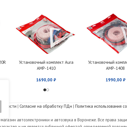
20R
Установочный комплект Aura
Установочный компл
AMP-1410
AMP-1408
1690,00
₽
1990,00
₽
альности
|
Согласие на обработку ПДн
|
Политика использования co
магазин автоэлектроники и автозвука в Воронеже. Все права защ
арактер и не является публичной офертой, определяемой положен