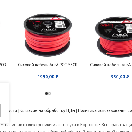
20B
Силовой кабель AurA PCC-550R
Силовой кабель AurA
1990,00
₽
350,00
₽
альности
|
Согласие на обработку ПДн
|
Политика использования co
магазин автоэлектроники и автозвука в Воронеже. Все права защ
арактер и не является публичной офертой, определяемой положен