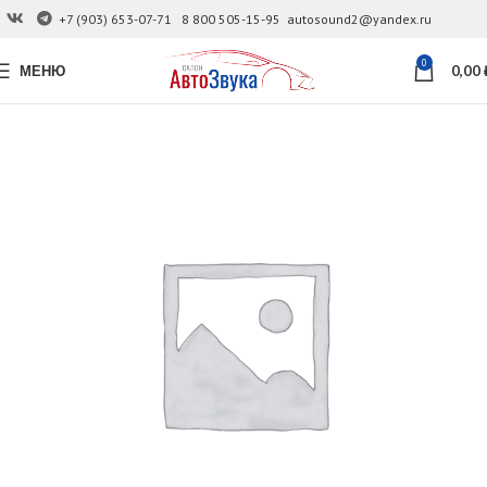
+7 (903) 653-07-71
8 800 505-15-95
autosound2@yandex.ru
0
МЕНЮ
0,00