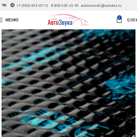
+7 (903) 653-07-71
8 800 505-15-95
autosound2@yandex.ru
0
МЕНЮ
0,00