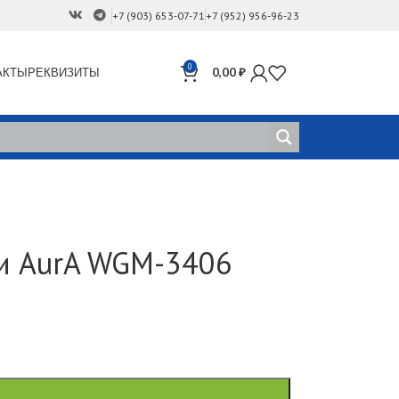
+7 (903) 653-07-71
+7 (952) 956-96-23
0
АКТЫ
РЕКВИЗИТЫ
0,00
₽
и AurA WGM-3406