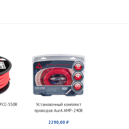
 PCC-550R
Установочный комплект
Установочный 
проводов AurA AMP-2408
AurA A
2290,00
₽
120