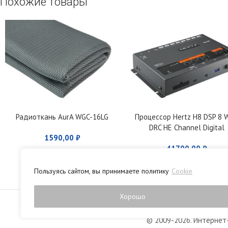
Похожие товары
Радиоткань AurA WGC-16LG
Процессор Hertz H8 DSP 8 W
DRC HE Channel Digital
1590,00
₽
Interface Processor
41700,00
₽
Пользуясь сайтом, вы принимаете политику
Cookie
Политика конфиденци
Хорошо
© 2009-2026. Интернет-