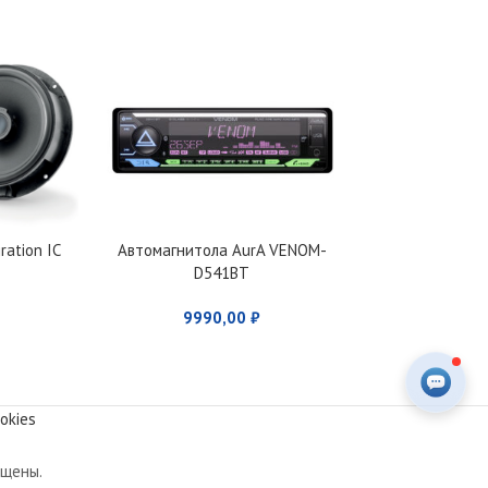
ration IC
Автомагнитола AurA VENOM-
Автомагнитол
D541BT
53
9990,00
₽
350
okies
ищены.