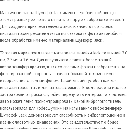
Мастичные листы Шумофф Jack имеют серебристый цвет, по
этому признаку их легко отличить от других вибропоглотителей.
Для создания привлекательного эксклюзивного портфолио
инсталляторам рекомендуется использовать фото автомобиля
после обработки именно материалами Шумофф Jack .
Торговая марка предлагает материалы линейки Jack толщиной 2.0
мм, 2.7 мм и 3.6 мм. Для визуального отличия более тонкий
вибродемпфер производится со светлым фоном изображения на
фольгированной стороне, а вариант большей толщины имеет
изображение с темным фоном. Такой дизайн удобен как для
инсталляторов, так и для автовладельцев. В ходе работы мастер
застрахован от риска случайно перепутать материал, а владелец
авто может легко проконтролировать, какой вибропоглотитель
использовался для «обесшумки». На испытаниях вибродемпфер
Шумофф Jack демонстрирует способность к вибропоглощению в
разных частотных диапазонах. Это свидетельствует о более
высокой эффективности линейки материалов Шумофф Jack по