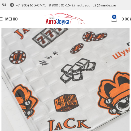
+7 (903) 653-07-71
8 800 505-15-95
autosound2@yandex.ru
0
МЕНЮ
0,00