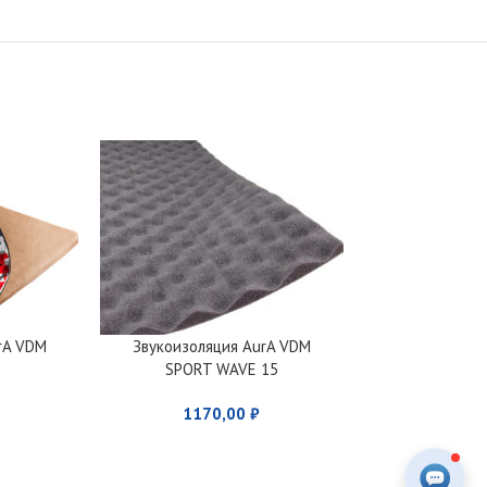
rA VDM
Звукоизоляция AurA VDM
Звукоизоляци
SPORT WAVE 15
AurA V
1170,00
₽
650