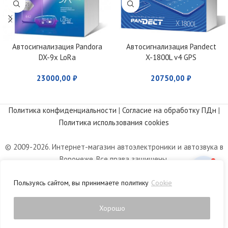
Автосигнализация Pandora
Автосигнализация Pandect
DX-9x LoRa
X-1800L v4 GPS
23000,00
₽
20750,00
₽
Политика конфиденциальности
|
Согласие на обработку ПДн
|
Политика использования cookies
© 2009-2026. Интернет-магазин автоэлектроники и автозвука в
Воронеже. Все права защищены.
Информация, размещенная на сайте, носит информационный
Пользуясь сайтом, вы принимаете политику
Cookie
характер и не является публичной офертой, определяемой
положениями статьи 437 Гражданского кодекса РФ.
Хорошо
0
агазин
Список желаний
Личный кабинет
Корзина