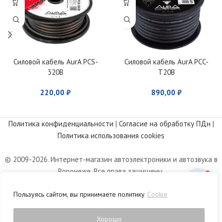
Силовой кабель AurA PCS-
Силовой кабель AurA PCC-
320B
T20B
220,00
₽
890,00
₽
Политика конфиденциальности
|
Согласие на обработку ПДн
|
Политика использования cookies
© 2009-2026. Интернет-магазин автоэлектроники и автозвука в
Воронеже. Все права защищены.
Информация, размещенная на сайте, носит информационный
Пользуясь сайтом, вы принимаете политику
Cookie
характер и не является публичной офертой, определяемой
положениями статьи 437 Гражданского кодекса РФ.
Хорошо
0