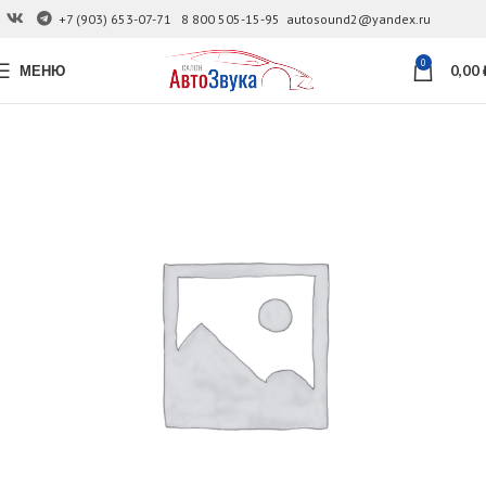
+7 (903) 653-07-71
8 800 505-15-95
autosound2@yandex.ru
0
МЕНЮ
0,00