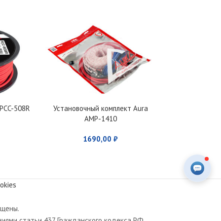
 PCC-508R
Установочный комплект Aura
Установочный
AMP-1410
AMP
1690,00
₽
199
okies
ищены.
иями статьи 437 Гражданского кодекса РФ.