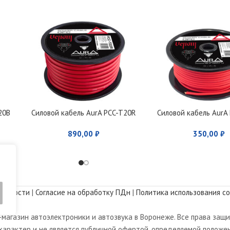
20B
Силовой кабель AurA PCC-T20R
Силовой кабель AurA
890,00
₽
350,00
₽
альности
|
Согласие на обработку ПДн
|
Политика использования co
магазин автоэлектроники и автозвука в Воронеже. Все права защ
арактер и не является публичной офертой, определяемой положен