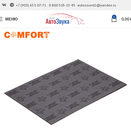
+7 (903) 653-07-71
8 800 505-15-95
autosound2@yandex.ru
0
МЕНЮ
0,00