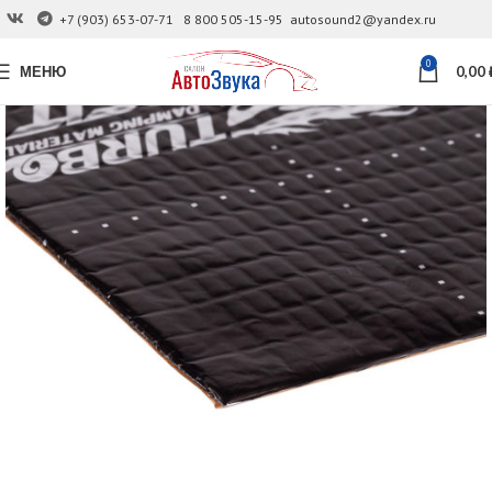
+7 (903) 653-07-71
8 800 505-15-95
autosound2@yandex.ru
0
МЕНЮ
0,00