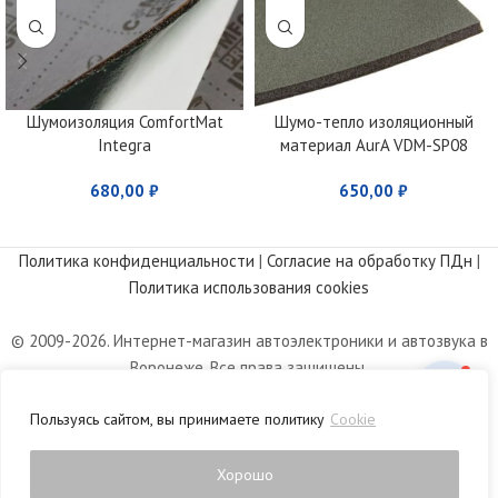
Шумоизоляция ComfortMat
Шумо-тепло изоляционный
Integra
материал AurA VDM-SP08
680,00
₽
650,00
₽
Политика конфиденциальности
|
Согласие на обработку ПДн
|
Политика использования cookies
© 2009-2026. Интернет-магазин автоэлектроники и автозвука в
Воронеже. Все права защищены.
Информация, размещенная на сайте, носит информационный
Пользуясь сайтом, вы принимаете политику
Cookie
характер и не является публичной офертой, определяемой
положениями статьи 437 Гражданского кодекса РФ.
Хорошо
0