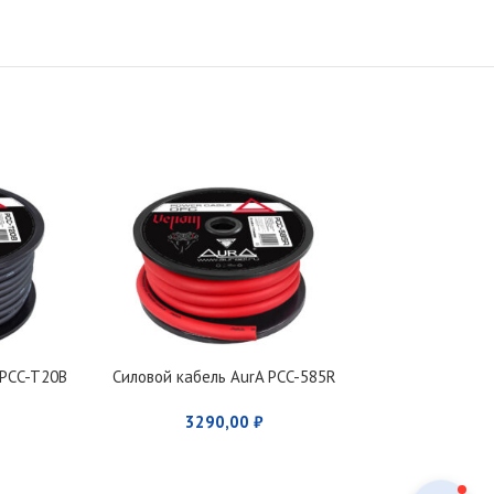
 PCC-T20B
Силовой кабель AurA PCC-585R
Силовой кабел
3290,00
₽
199