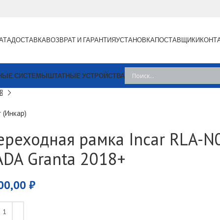
АТА
ДОСТАВКА
ВОЗВРАТ И ГАРАНТИЯ
УСТАНОВКА
ПОСТАВЩИКИ
КОНТ
НЫЕ СИСТЕМЫ
ШТАТНЫЕ УСТРОЙСТВА
r (Инкар)
ереходная рамка Incar RLA-N
ADA Granta 2018+
00,00
₽